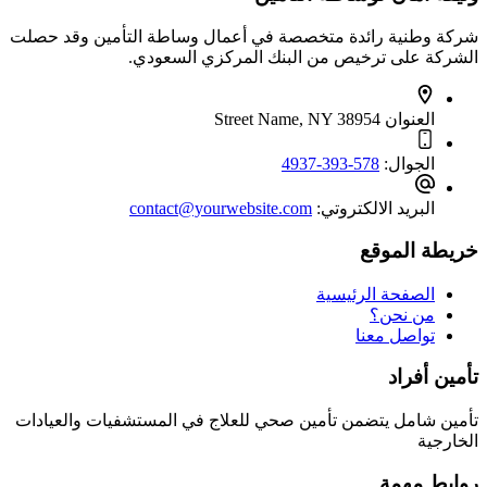
شركة وطنية رائدة متخصصة في أعمال وساطة التأمين وقد حصلت
الشركة على ترخيص من البنك المركزي السعودي.
العنوان
Street Name, NY 38954
الجوال:
578-393-4937
البريد الالكتروتي:
contact@yourwebsite.com
خريطة الموقع
الصفحة الرئيسية
من نحن؟
تواصل معنا
تأمين أفراد
تأمين شامل يتضمن تأمين صحي للعلاج في المستشفيات والعيادات
الخارجية
روابط مهمة